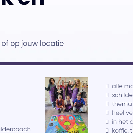
 of op jouw locatie
alle m
schild
thema 
heel ve
in het 
hildercoach
koffie,