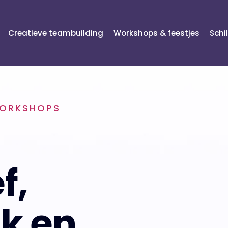
Creatieve teambuilding
Workshops & feestjes
Schi
WORKSHOPS
f,
jk en